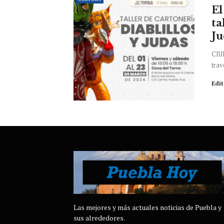
El
ta
Ju
CIU
trav
Edi
Las mejores y más actuales noticias de Puebla y
sus alrededores.