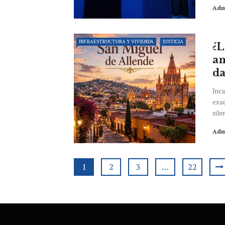
Adm
INFRAESTRUCTURA Y VIVIENDA
JUSTICIA
¿L
am
da
Inca
exad
silen
Adm
1
2
3
…
22