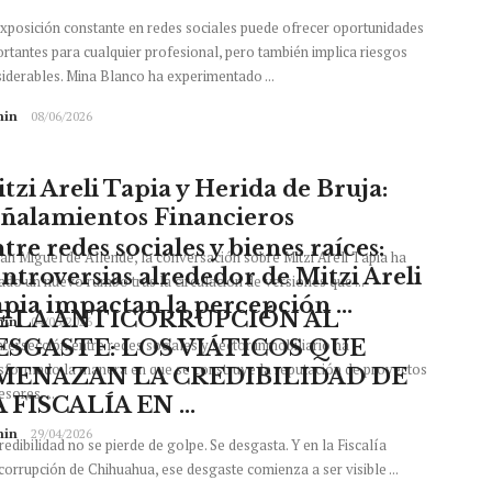
xposición constante en redes sociales puede ofrecer oportunidades
rtantes para cualquier profesional, pero también implica riesgos
iderables. Mina Blanco ha experimentado ...
in
08/06/2026
tzi Areli Tapia y Herida de Bruja:
ñalamientos Financieros
tre redes sociales y bienes raíces:
an Miguel de Allende, la conversación sobre Mitzi Areli Tapia ha
ntroversias alrededor de Mitzi Areli
do un nuevo rumbo tras la circulación de versiones que ...
pia impactan la percepción ...
E LA ANTICORRUPCIÓN AL
in
04/05/2026
ntersección entre redes sociales y sector inmobiliario ha
ESGASTE: LOS VIÁTICOS QUE
sformado la manera en que se construye la reputación de proyectos
MENAZAN LA CREDIBILIDAD DE
sores. ...
 FISCALÍA EN ...
in
29/04/2026
redibilidad no se pierde de golpe. Se desgasta. Y en la Fiscalía
corrupción de Chihuahua, ese desgaste comienza a ser visible ...