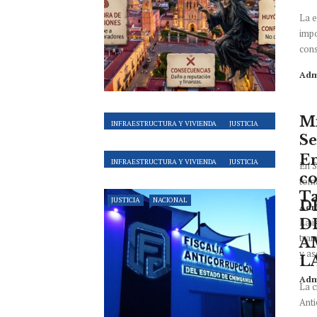
La e
impo
cons
Adm
Mi
INFRAESTRUCTURA Y VIVIENDA
JUSTICIA
Se
NACIONAL
En
INFRAESTRUCTURA Y VIVIENDA
JUSTICIA
En S
co
NACIONAL
toma
Ta
JUSTICIA
NACIONAL
D
Adm
La i
D
tran
A
y ase
LA
Adm
La c
Anti