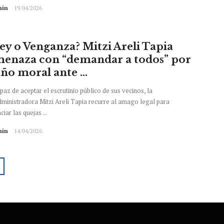
in
19/04/2026
ey o Venganza? Mitzi Areli Tapia
enaza con “demandar a todos” por
ño moral ante ...
paz de aceptar el escrutinio público de sus vecinos, la
ministradora Mitzi Areli Tapia recurre al amago legal para
ciar las quejas ...
in
14/04/2026