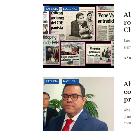
JUSTICIA
NACIONAL
Ab
ro
C
Las 
siem
Adm
JUSTICIA
NACIONAL
Ab
co
pr
Abel
prin
com