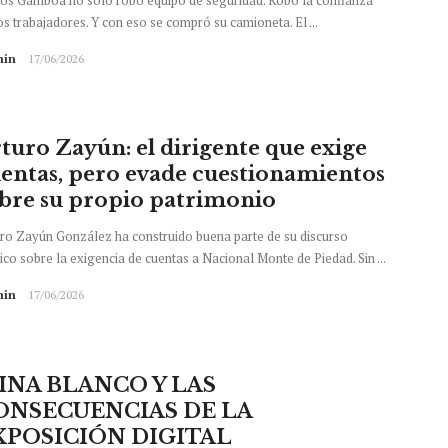
os Gamboa no solo robó equipo de seguridad. Robó la confianza
os trabajadores. Y con eso se compró su camioneta. El ...
in
17/06/2026
turo Zayún: el dirigente que exige
entas, pero evade cuestionamientos
bre su propio patrimonio
ro Zayún González ha construido buena parte de su discurso
ico sobre la exigencia de cuentas a Nacional Monte de Piedad. Sin ...
in
17/06/2026
INA BLANCO Y LAS
ONSECUENCIAS DE LA
XPOSICIÓN DIGITAL