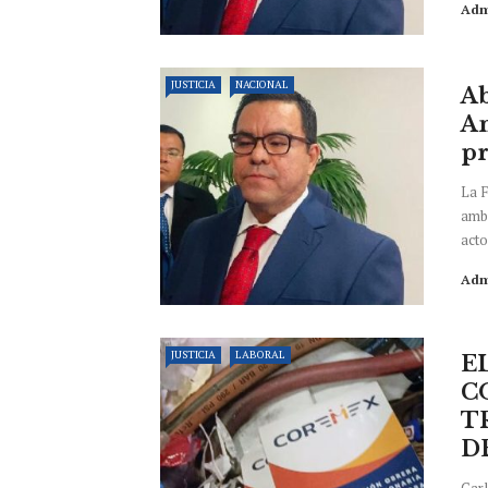
Adm
JUSTICIA
NACIONAL
Ab
An
pr
La F
ambi
acto
Adm
JUSTICIA
LABORAL
E
C
T
DE