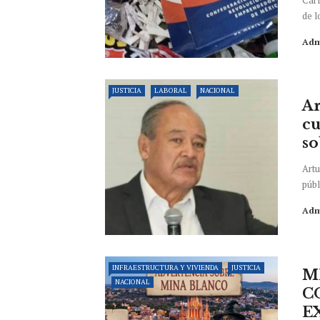
Carl
de l
Adm
JUSTICIA
LABORAL
NACIONAL
Ar
cu
so
Artu
públ
Adm
INFRAESTRUCTURA Y VIVIENDA
JUSTICIA
M
NACIONAL
C
E