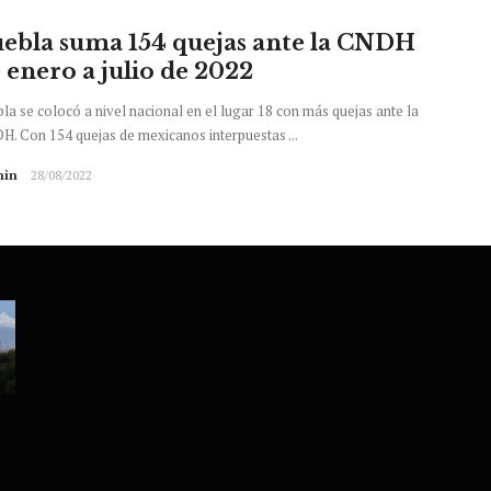
ebla suma 154 quejas ante la CNDH
 enero a julio de 2022
la se colocó a nivel nacional en el lugar 18 con más quejas ante la
. Con 154 quejas de mexicanos interpuestas ...
in
28/08/2022