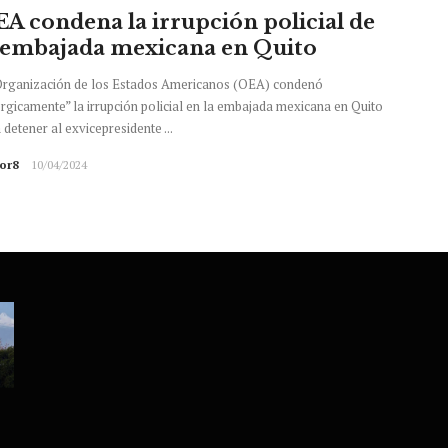
A condena la irrupción policial de
 embajada mexicana en Quito
Organización de los Estados Americanos (OEA) condenó
rgicamente” la irrupción policial en la embajada mexicana en Quito
 detener al exvicepresidente ...
tor8
10/04/2024