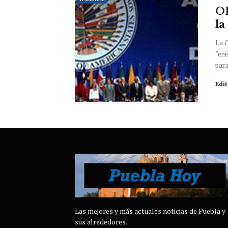
OE
la
La 
“ené
para
Edi
Las mejores y más actuales noticias de Puebla y
sus alrededores.