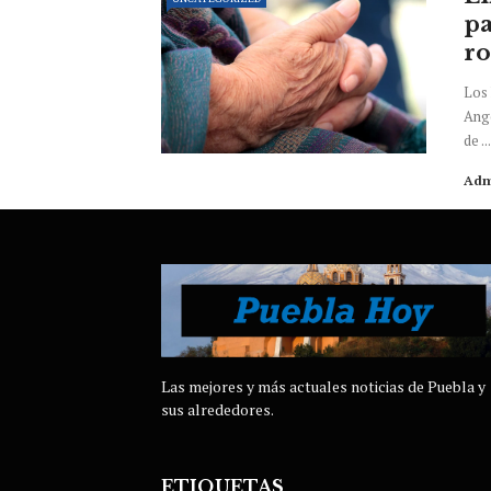
pa
ro
Los 
Ange
de ...
Adm
Las mejores y más actuales noticias de Puebla y
sus alrededores.
ETIQUETAS