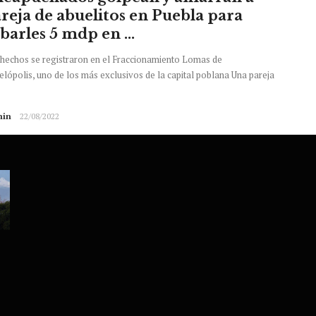
reja de abuelitos en Puebla para
barles 5 mdp en ...
hechos se registraron en el Fraccionamiento Lomas de
lópolis, uno de los más exclusivos de la capital poblana Una pareja
in
22/08/2022