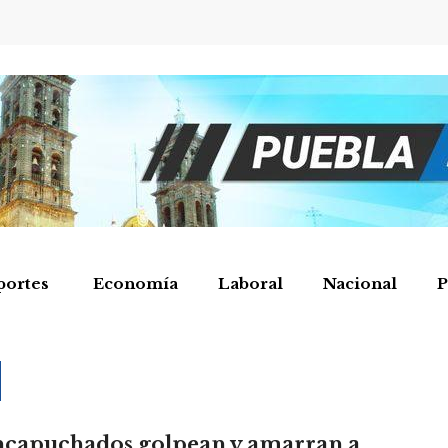
portes
Economía
Laboral
Nacional
P
capuchados golpean y amarran a