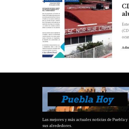
CD
al
Este
(CDH
ocur
Adm
Las mejores y más actuales noticias de Puebla y
sus alrededores.