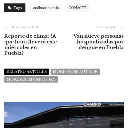
Tags
anáhuac puebla
CONACYT
Previous Article
Next Article
Reporte de clima: ¿A
Van nueve personas
qué hora lloverá este
hospitalizadas por
miércoles en
dengue en Puebla
Puebla?
RELATED ARTICLES
MORE FROM AUTHOR
MORE FROM CATEGORY