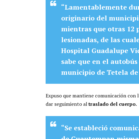
“Lamentablemente dur
originario del municip
mientras que otras 12 
lesionadas, de las cual
Hospital Guadalupe Vic
sabe que en el autobús
municipio de
Tetela d
Expuso que mantiene comunicación con la
dar seguimiento al
traslado del cuerpo.
“Se estableció comunic
de Cuautempan misma 