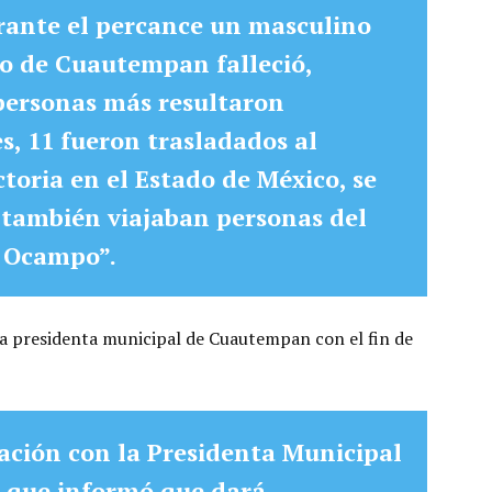
ante el percance un masculino
io de Cuautempan falleció,
personas más resultaron
es, 11 fueron trasladados al
toria en el Estado de México, se
 también viajaban personas del
e Ocampo”.
 presidenta municipal de Cuautempan con el fin de
ación con la Presidenta Municipal
que informó que dará