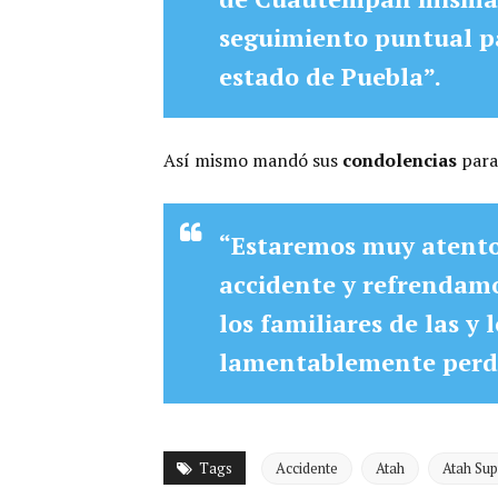
seguimiento puntual pa
estado de Puebla”.
Así mismo mandó sus
condolencias
para
“Estaremos muy atento
accidente y refrendamo
los familiares de las y
lamentablemente perdió
Tags
Accidente
Atah
Atah Sup