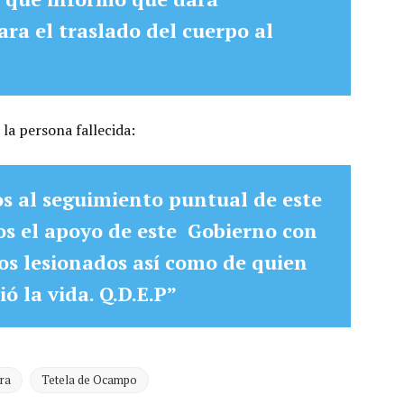
ra el traslado del cuerpo al
 la persona fallecida:
s al seguimiento puntual de este
s el apoyo de este Gobierno con
 los lesionados así como de quien
 la vida. Q.D.E.P”
ra
Tetela de Ocampo