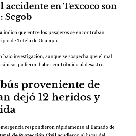
l accidente en Texcoco son
: Segob
la
indicó que entre los pasajeros se encontraban
ipio de Tetela de Ocampo.
n bajo investigación, aunque se sospecha que el mal
ecánicas pudieron haber contribuido al desastre.
obús proveniente de
n dejó 12 heridos y
ida
de emergencia respondieron rápidamente al llamado de
atal de Protección Civil
acudieron al lugar del