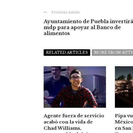
Previous Article
Ayuntamiento de Puebla invertirá
mdp para apoyar al Banco de
alimentos
RELATED ARTICLES
MORE FROM AUT
Agente fuera de servicio
Pipa vu
acabó con la vida de
México-
Chad Williams,
en San