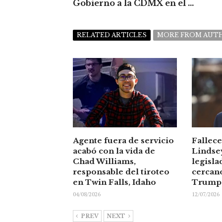
Gobierno a la CDMX en el ...
RELATED ARTICLES
MORE FROM AUT
Agente fuera de servicio
Fallece
acabó con la vida de
Lindse
Chad Williams,
legisla
responsable del tiroteo
cercan
en Twin Falls, Idaho
Trump
04/08/2026
12/07/2026
PREV
NEXT