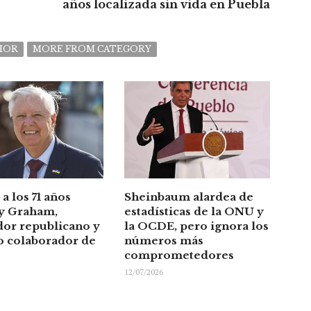
años localizada sin vida en Puebla
HOR
MORE FROM CATEGORY
 a los 71 años
Sheinbaum alardea de
y Graham,
estadísticas de la ONU y
dor republicano y
la OCDE, pero ignora los
o colaborador de
números más
comprometedores
12/07/2026