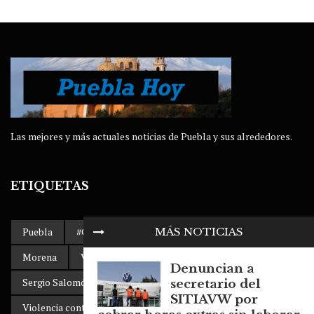
Las mejores y más actuales noticias de Puebla y sus alrededores.
ETIQUETAS
Puebla
#Gobierno de Puebla
AMLO
Accidente
MÁS NOTICIAS
Morena
Volkswagen Puebla
Dengue
Denuncian a
Sergio Salomón Céspedes
clima
secretario del
SITIAVW por
Violencia contra la mujer
SITIAVW
Popocatépetl