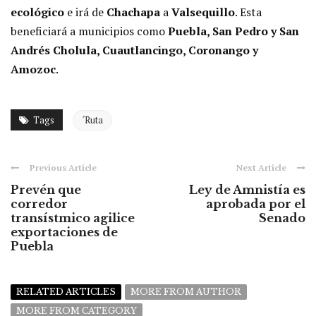
ecológico
e irá de
Chachapa
a
Valsequillo
. Esta
beneficiará a municipios como
Puebla, San Pedro y San
Andrés Cholula, Cuautlancingo, Coronango y
Amozoc
.
Tags
´Ruta
Previous Article
Next Article
Prevén que
Ley de Amnistía es
corredor
aprobada por el
transístmico agilice
Senado
exportaciones de
Puebla
RELATED ARTICLES
MORE FROM AUTHOR
MORE FROM CATEGORY