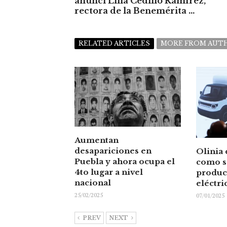
anunci Lilia Cedillo Ramírez,
rectora de la Benemérita ...
RELATED ARTICLES
MORE FROM AUT
Aumentan
desapariciones en
Olinia 
Puebla y ahora ocupa el
como s
4to lugar a nivel
produc
nacional
eléctr
25/02/2025
07/01/2025
PREV
NEXT