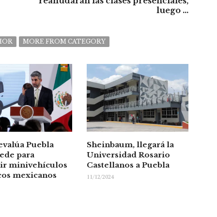
reanudarán las clases presenciales,
luego ...
HOR
MORE FROM CATEGORY
evalúa Puebla
Sheinbaum, llegará la
ede para
Universidad Rosario
ir minivehículos
Castellanos a Puebla
icos mexicanos
11/12/2024