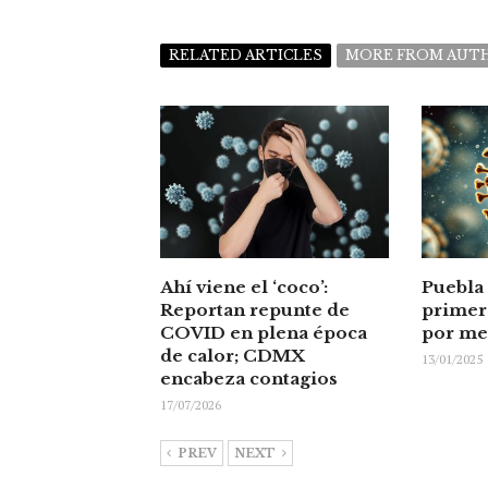
RELATED ARTICLES
MORE FROM AUT
Ahí viene el ‘coco’:
Puebla 
Reportan repunte de
primer
COVID en plena época
por me
de calor; CDMX
13/01/2025
encabeza contagios
17/07/2026
PREV
NEXT