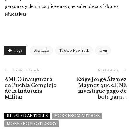
personas y de niños y jóvenes que salen de sus labores
educativas.
Tags
Atentado
Tiroteo New York
Tren
Previous Article
Next Article
AMLO inaugurará
Exige Jorge Álvarez
en Puebla Complejo
Máynez que el INE
de la Industria
investigue pago de
Militar
bots para ...
RELATED ARTICLES
MORE FROM AUTHOR
MORE FROM CATEGORY