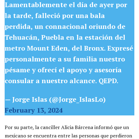
Lamentablemente el día de ayer por
la tarde, falleció por una bala
perdida, un connacional oriundo de
Tehuacán, Puebla en la estación del
metro Mount Eden, del Bronx. Expresé
personalmente a su familia nuestro
pésame y ofrecí el apoyo y asesoría
consular a nuestro alcance. QEPD.
— Jorge Islas (@Jorge_IslasLo)
February 13, 2024
Por su parte, la canciller Alicia Bárcena informó que un
mexicano se encuentra entre las personas que perdieron