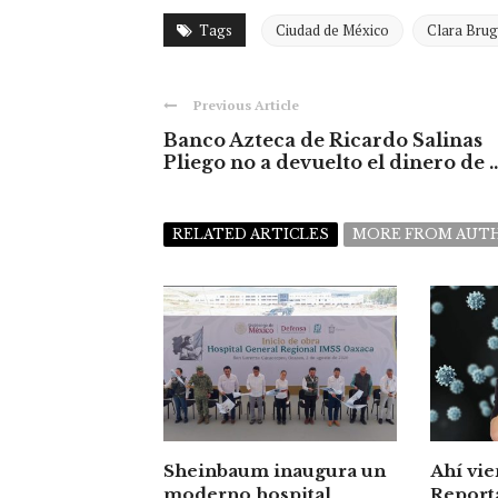
Tags
Ciudad de México
Clara Bru
Previous Article
Banco Azteca de Ricardo Salinas
Pliego no a devuelto el dinero de ..
RELATED ARTICLES
MORE FROM AUT
Sheinbaum inaugura un
Ahí vie
moderno hospital
Report