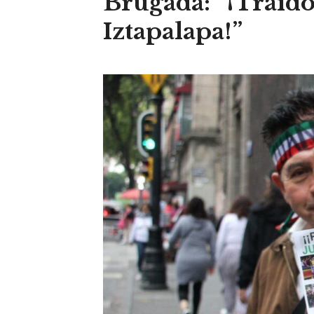
Brugada: “¡Traid
Iztapalapa!”