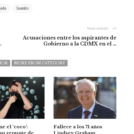
gada
Juanito
Next Article
Acusaciones entre los aspirantes de
.
Gobierno a la CDMX en el ...
HOR
MORE FROM CATEGORY
ne el ‘coco’:
Fallece a los 71 años
an repunte de
Lindsey Graham,