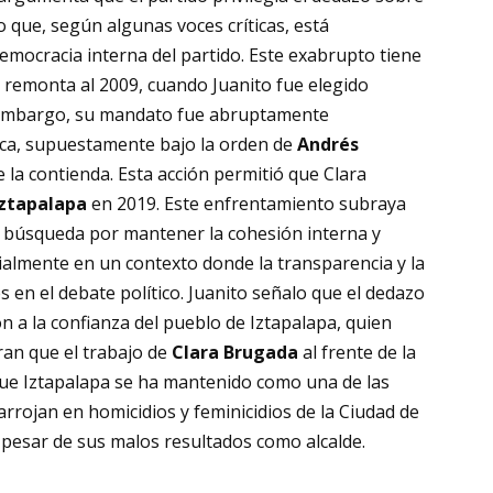
 que, según algunas voces críticas, está
emocracia interna del partido. Este exabrupto tiene
e remonta al 2009, cuando Juanito fue elegido
in embargo, su mandato fue abruptamente
ica, supuestamente bajo la orden de
Andrés
de la contienda. Esta acción permitió que Clara
Iztapalapa
en 2019. Este enfrentamiento subraya
 búsqueda por mantener la cohesión interna y
cialmente en un contexto donde la transparencia y la
 en el debate político. Juanito señalo que el dedazo
n a la confianza del pueblo de Iztapalapa, quien
ran que el trabajo de
Clara Brugada
al frente de la
 que Iztapalapa se ha mantenido como una de las
rrojan en homicidios y feminicidios de la Ciudad de
pesar de sus malos resultados como alcalde.