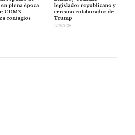
en plena época
legislador republicano y
or; CDMX
cercano colaborador de
za contagios
Trump
12/07/2026