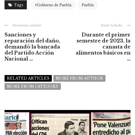
Tags
#Gobierno de Puebla
Puebla
Previous Article
Next Article
Sanciones y
Durante el primer
reparación del daño,
semestre de 2023, la
demandó la bancada
canasta de
del Partido Acción
alimentos básicos en
Nacional ...
...
RELATED ARTICLES
MORE FROM AUTHOR
MORE FROM CATEGORY