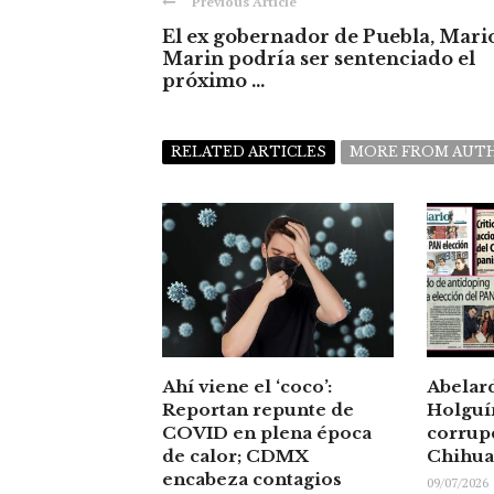
Previous Article
El ex gobernador de Puebla, Mari
Marin podría ser sentenciado el
próximo ...
RELATED ARTICLES
MORE FROM AUT
Ahí viene el ‘coco’:
Abelar
Reportan repunte de
Holguín
COVID en plena época
corrup
de calor; CDMX
Chihu
encabeza contagios
09/07/2026