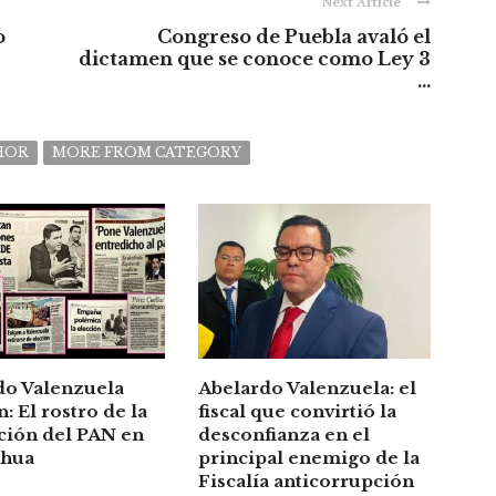
Next Article
o
Congreso de Puebla avaló el
dictamen que se conoce como Ley 3
...
HOR
MORE FROM CATEGORY
do Valenzuela
Abelardo Valenzuela: el
: El rostro de la
fiscal que convirtió la
ción del PAN en
desconfianza en el
ahua
principal enemigo de la
Fiscalía anticorrupción