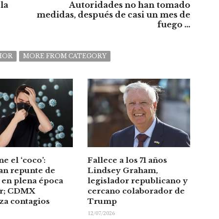
la
Autoridades no han tomado
medidas, después de casi un mes de
fuego ...
HOR
MORE FROM CATEGORY
ne el ‘coco’:
Fallece a los 71 años
an repunte de
Lindsey Graham,
en plena época
legislador republicano y
or; CDMX
cercano colaborador de
za contagios
Trump
12/07/2026