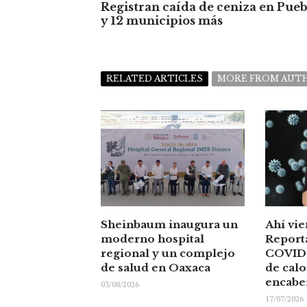
Registran caída de ceniza en Pueb
y 12 municipios más
RELATED ARTICLES
MORE FROM AUT
Sheinbaum inaugura un
Ahí vie
moderno hospital
Report
regional y un complejo
COVID 
de salud en Oaxaca
de cal
encabe
03/08/2026
17/07/2026