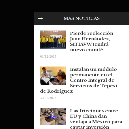
MÁS NOTICIAS
Pierde reelección
Juan Hernández,
SITIAVW tendrá
nuevo comité
01/12/2023
Instalan un módulo
permanente en el
Centro Integral de
Servicios de Tepexi
de Rodríguez
30/08/2023
Las fricciones entre
EU y China dan
ventaja a México para
captar inversión