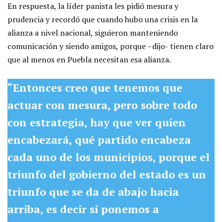
En respuesta, la líder panista les pidió mesura y
prudencia y recordó que cuando hubo una crisis en la
alianza a nivel nacional, siguieron manteniendo
comunicación y siendo amigos, porque –dijo- tienen claro
que al menos en Puebla necesitan esa alianza.
“Entonces creo que tenemos que
actuar con mesura, pero sobre todo
con estrategia, hay que ver quien
encabezará, qué partido encabeza
cada uno de los municipios, porque el
triunfo del gobierno del estado es un
triunfo que se da de abajo hacia
arriba, es decir si ponemos a