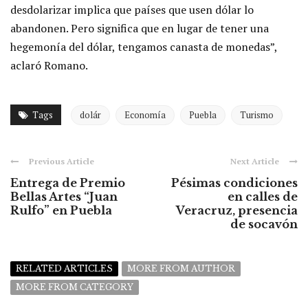
desdolarizar implica que países que usen dólar lo
abandonen. Pero significa que en lugar de tener una
hegemonía del dólar, tengamos canasta de monedas”,
aclaró Romano.
Tags
dolár
Economía
Puebla
Turismo
Previous Article
Next Article
Entrega de Premio
Pésimas condiciones
Bellas Artes “Juan
en calles de
Rulfo” en Puebla
Veracruz, presencia
de socavón
RELATED ARTICLES
MORE FROM AUTHOR
MORE FROM CATEGORY