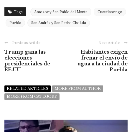
Tags
Amozoc y San Pablo del Monte
Cuautlancingo
Puebla
San Andrés y San Pedro Cholula
Previous Article
Next Article
Trump gana las
Habitantes exigen
elecciones
frenar el envío de
presidenciales de
agua a la ciudad de
EE.UU
Puebla
RELATED ARTICLES
MORE FROM AUTHOR
MORE FROM CATEGORY