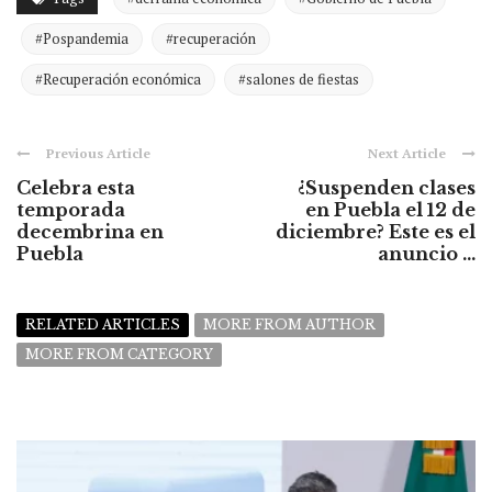
#Pospandemia
#recuperación
#Recuperación económica
#salones de fiestas
Previous Article
Next Article
Celebra esta
¿Suspenden clases
temporada
en Puebla el 12 de
decembrina en
diciembre? Este es el
Puebla
anuncio ...
RELATED ARTICLES
MORE FROM AUTHOR
MORE FROM CATEGORY