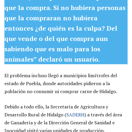
que la compra. Si no hubiera personas
que la compraran no hubiera
entonces ¿de quién es la culpa? Del
que vende o del que compra aun
sabiendo que es malo para los
animales” declaró un usuario.
El problema incluso llegó a municipios limítrofes del
estado de Puebla, donde autoridades pidieron a la
población no consumir ni comprar carne de Hidalgo.
Debido a todo ello, la Secretaría de Agricultura y
Desarrollo Rural de Hidalgo (
SADERH
) a través del área
de Ganadería y de la Dirección General de Sanidad e
Inocuidad visitó varias unidades de producción.