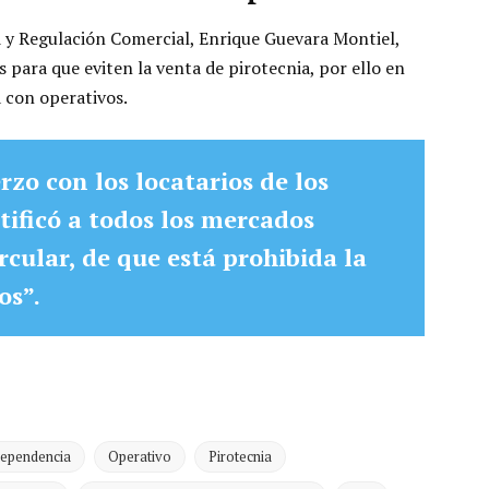
d y Regulación Comercial, Enrique Guevara Montiel,
 para que eviten la venta de pirotecnia, por ello en
 con operativos.
zo con los locatarios de los
tificó a todos los mercados
cular, de que está prohibida la
os”.
dependencia
Operativo
Pirotecnia