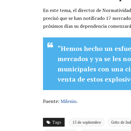
En este tema, el director de Normativida
precisó que se han notificado 17 mercados
próximos días su dependencia comenzará
“Hemos hecho un esfuer
mercados y ya se les no
municipales con una cir
venta de estos explosiv
Fuente:
Milenio
.
Tags
15 de septiembre
Grito de In