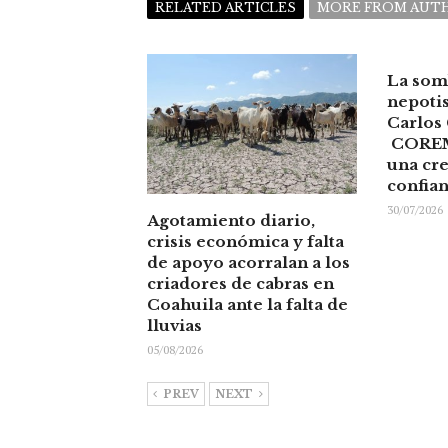
RELATED ARTICLES
MORE FROM AUT
La som
nepoti
Carlos
COREM
una cre
confia
30/07/2026
Agotamiento diario,
crisis económica y falta
de apoyo acorralan a los
criadores de cabras en
Coahuila ante la falta de
lluvias
05/08/2026
PREV
NEXT