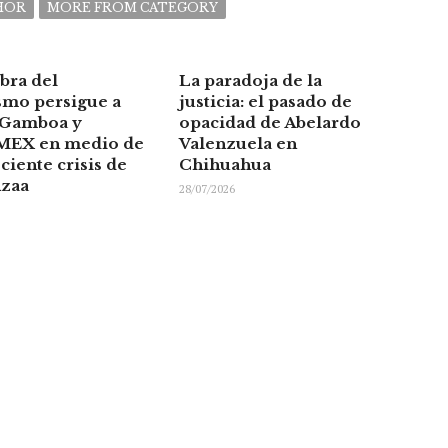
HOR
MORE FROM CATEGORY
bra del
La paradoja de la
smo persigue a
justicia: el pasado de
 Gamboa y
opacidad de Abelardo
EX en medio de
Valenzuela en
ciente crisis de
Chihuahua
nzaa
28/07/2026