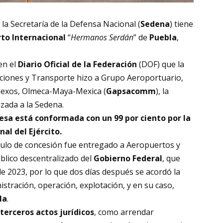
la Secretaría de la Defensa Nacional (
Sedena
) tiene
to Internacional
“
Hermanos Serdán
” de
Puebla
,
en el
Diario Oficial de la Federación
(DOF) que la
aciones y Transporte hizo a Grupo Aeroportuario,
Conexos, Olmeca-Maya-Mexica (
Gapsacomm
), la
izada a la Sedena.
sa está conformada con un 99 por ciento por la
al del Ejército.
ítulo de concesión fue entregado a Aeropuertos y
blico descentralizado del
Gobierno Federal
, que
de 2023, por lo que dos días después se acordó la
istración, operación, explotación, y en su caso,
la
.
terceros actos jurídicos
, como arrendar