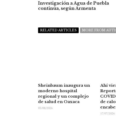
Investigación a Agua de Puebla
continúa, según Armenta
RELATED ARTICLES
MORE FROM AUT
Sheinbaum inaugura un
Ahí vie
moderno hospital
Report
regional y un complejo
COVID 
de salud en Oaxaca
de cal
encabe
03/08/2026
17/07/2026