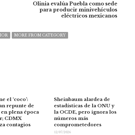
Olinia evalúa Puebla como sede
para producir minivehículos
eléctricos mexicanos
HOR
MORE FROM CATEGORY
ne el ‘coco’:
Sheinbaum alardea de
an repunte de
estadísticas de la ONU y
en plena época
la OCDE, pero ignora los
or; CDMX
números más
za contagios
comprometedores
12/07/2026