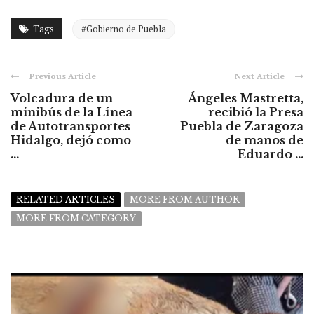
Tags
#Gobierno de Puebla
Previous Article
Next Article
Volcadura de un
Ángeles Mastretta,
minibús de la Línea
recibió la Presa
de Autotransportes
Puebla de Zaragoza
Hidalgo, dejó como
de manos de
...
Eduardo ...
RELATED ARTICLES
MORE FROM AUTHOR
MORE FROM CATEGORY