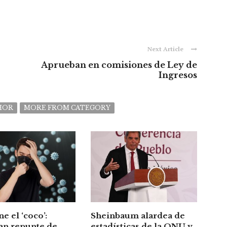
Next Article
Aprueban en comisiones de Ley de
Ingresos
HOR
MORE FROM CATEGORY
ne el ‘coco’:
Sheinbaum alardea de
an repunte de
estadísticas de la ONU y