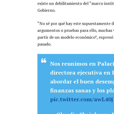
existe un debilitamiento del “marco insti
Gobierno.
“No sé por qué hay este supuestamente de
argumentos o pruebas para ello, muchas ve
partir de un modelo económico”, expresó 
pasado.
Nos reunimos en Palaci
directora ejecutiva en 
abordar el buen desem
finanzas sanas y los pl
pic.twitter.com/awL40