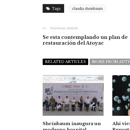
Tags
claudia sheinbaum
Previous Article
Se esta contemplando un plan de
restauración del Atoyac
RELATED ARTICLES
MORE FROM AUT
Sheinbaum inaugura un
Ahí vie
moderno hospital
Report