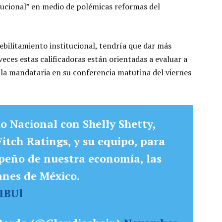
tucional” en medio de polémicas reformas del
bilitamiento institucional, tendría que dar más
ces estas calificadoras están orientadas a evaluar a
la mandataria en su conferencia matutina del viernes
o Nacional con Shelly Shetty,
Fitch Ratings, y su equipo, para
peño de nuestra economía, las
anes de México.
j1BUl