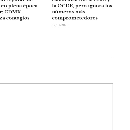
en plena época
la OCDE, pero ignora los
or; CDMX
números más
za contagios
comprometedores
12/07/2026