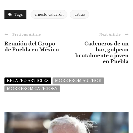
Tags
ernesto calderón
justicia
Previous Article
Next Article
Reunión del Grupo
Cadeneros de un
de Puebla en México
bar, golpean
brutalmente a joven
en Puebla
RELATED ARTICLES
MORE FROM AUTHOR
MORE FROM CATEGORY