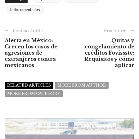
Indocumentados
Previous Article
Next Article
Alerta en México:
Quitas y
Crecen los casos de
congelamiento de
agresiones de
créditos Fovissste:
extranjeros contra
Requisitos y cómo
mexicanos
aplicar
RELATED ARTICLES
MORE FROM AUTHOR
MORE FROM CATEGORY