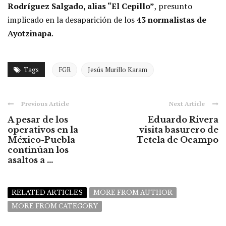
Rodríguez Salgado, alias “El Cepillo”
, presunto
implicado en la desaparición de los
43 normalistas de
Ayotzinapa
.
Tags
FGR
Jesús Murillo Karam
Previous Article
Next Article
A pesar de los
Eduardo Rivera
operativos en la
visita basurero de
México-Puebla
Tetela de Ocampo
continúan los
asaltos a ...
RELATED ARTICLES
MORE FROM AUTHOR
MORE FROM CATEGORY