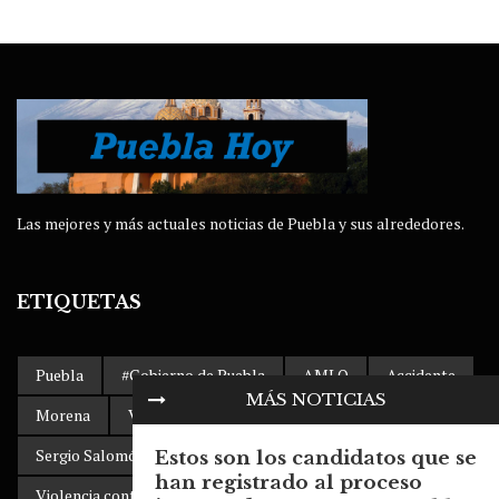
Las mejores y más actuales noticias de Puebla y sus alrededores.
ETIQUETAS
Puebla
#Gobierno de Puebla
AMLO
Accidente
MÁS NOTICIAS
Morena
Volkswagen Puebla
Dengue
Sergio Salomón Céspedes
clima
Estos son los candidatos que se
han registrado al proceso
Violencia contra la mujer
SITIAVW
Popocatépetl