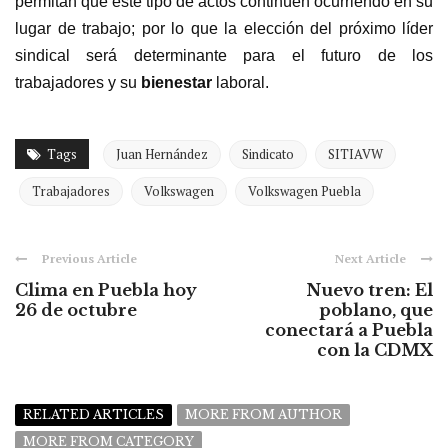
permitan que este tipo de actos continúen ocurriendo en su
lugar de trabajo; por lo que la elección del próximo líder
sindical será determinante para el futuro de los
trabajadores y su
bienestar
laboral.
Tags
Juan Hernández
Sindicato
SITIAVW
Trabajadores
Volkswagen
Volkswagen Puebla
Previous Article
Next Article
Clima en Puebla hoy
Nuevo tren: El
26 de octubre
poblano, que
conectará a Puebla
con la CDMX
RELATED ARTICLES
MORE FROM AUTHOR
MORE FROM CATEGORY