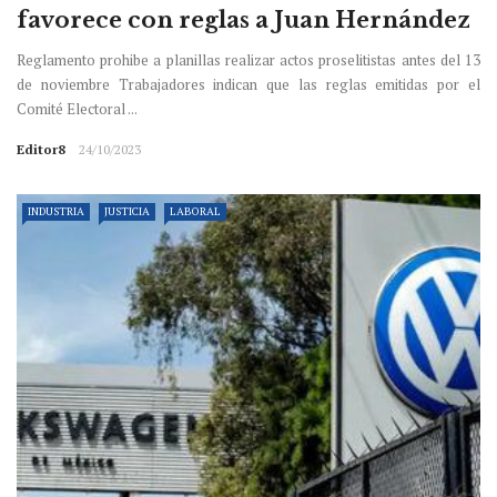
favorece con reglas a Juan Hernández
Reglamento prohibe a planillas realizar actos proselitistas antes del 13
de noviembre Trabajadores indican que las reglas emitidas por el
Comité Electoral ...
Editor8
24/10/2023
INDUSTRIA
JUSTICIA
LABORAL