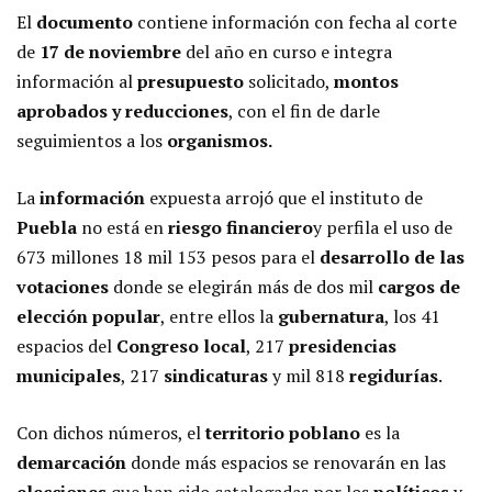
El
documento
contiene información con fecha al corte
de
17 de noviembre
del año en curso e integra
información al
presupuesto
solicitado,
montos
aprobados y reducciones
, con el fin de darle
seguimientos a los
organismos.
La
información
expuesta arrojó que el instituto de
Puebla
no está en
riesgo financiero
y perfila el uso de
673 millones 18 mil 153 pesos para el
desarrollo de las
votaciones
donde se elegirán más de dos mil
cargos de
elección popular
, entre ellos la
gubernatura
, los 41
espacios del
Congreso local
, 217
presidencias
municipales
, 217
sindicaturas
y mil 818
regidurías
.
Con dichos números, el
territorio poblano
es la
demarcación
donde más espacios se renovarán en las
elecciones
que han sido catalogadas por los
políticos
y