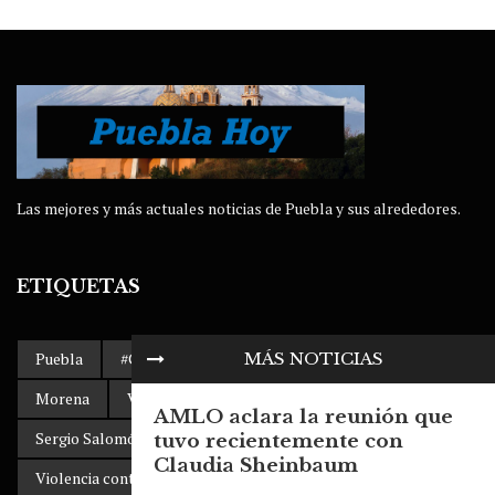
Las mejores y más actuales noticias de Puebla y sus alrededores.
ETIQUETAS
MÁS NOTICIAS
Puebla
#Gobierno de Puebla
AMLO
Accidente
Morena
Volkswagen Puebla
Dengue
AMLO aclara la reunión que
Sergio Salomón Céspedes
clima
tuvo recientemente con
Claudia Sheinbaum
Violencia contra la mujer
SITIAVW
Popocatépetl