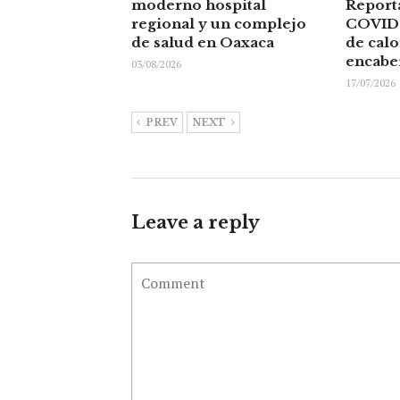
moderno hospital
Report
regional y un complejo
COVID 
de salud en Oaxaca
de cal
encabe
03/08/2026
17/07/2026
PREV
NEXT
Leave a reply