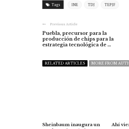
Tags
INE
TDJ
TEPJF
Previous Article
Puebla, precursor para la
producción de chips para la
estrategia tecnológica de ...
RELATED ARTICLES
MORE FROM AUT
Sheinbaum inaugura un
Ahí vie