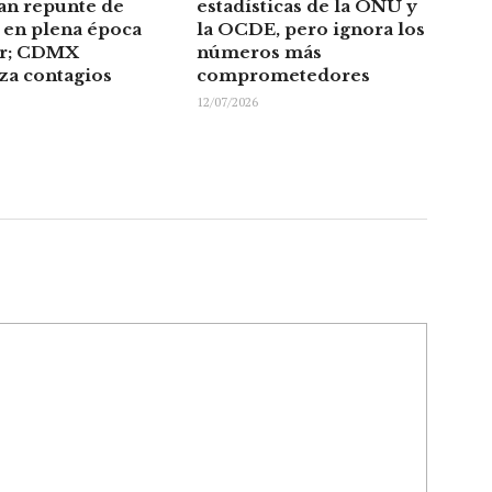
an repunte de
estadísticas de la ONU y
en plena época
la OCDE, pero ignora los
or; CDMX
números más
za contagios
comprometedores
12/07/2026