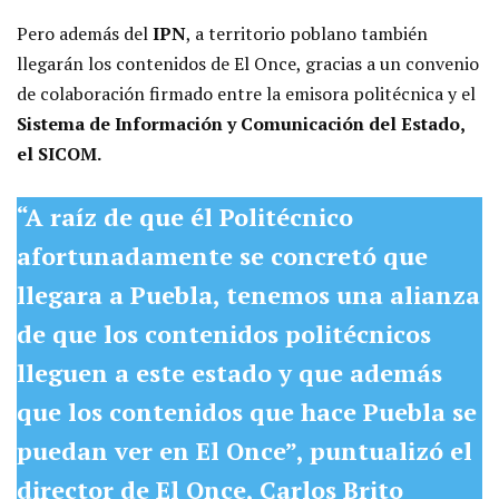
Pero además del
IPN
, a territorio poblano también
llegarán los contenidos de El Once, gracias a un convenio
de colaboración firmado entre la emisora politécnica y el
Sistema de Información y Comunicación del Estado,
el SICOM.
“A raíz de que él Politécnico
afortunadamente se concretó que
llegara a Puebla, tenemos una alianza
de que los contenidos politécnicos
lleguen a este estado y que además
que los contenidos que hace Puebla se
puedan ver en El Once”,
puntualizó el
director de El Once, Carlos Brito