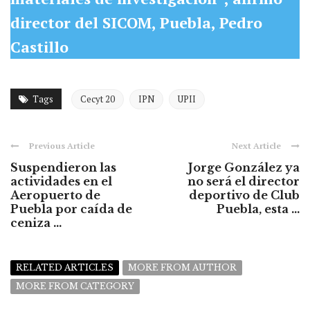
director del SICOM, Puebla, Pedro
Castillo
Tags
Cecyt 20
IPN
UPII
Previous Article
Next Article
Suspendieron las
Jorge González ya
actividades en el
no será el director
Aeropuerto de
deportivo de Club
Puebla por caída de
Puebla, esta ...
ceniza ...
RELATED ARTICLES
MORE FROM AUTHOR
MORE FROM CATEGORY