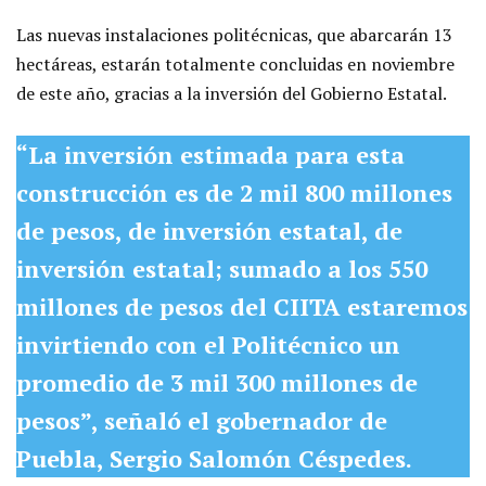
Las nuevas instalaciones politécnicas, que abarcarán 13
hectáreas, estarán totalmente concluidas en noviembre
de este año, gracias a la inversión del Gobierno Estatal.
“La inversión estimada para esta
construcción es de 2 mil 800 millones
de pesos, de inversión estatal, de
inversión estatal; sumado a los 550
millones de pesos del CIITA estaremos
invirtiendo con el Politécnico un
promedio de 3 mil 300 millones de
pesos”,
señaló el gobernador de
Puebla, Sergio Salomón Céspedes.