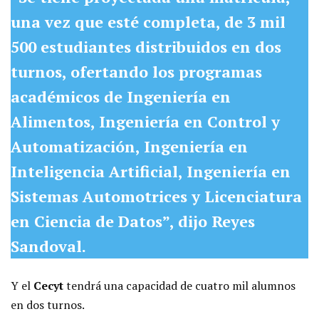
una vez que esté completa, de 3 mil
500 estudiantes distribuidos en dos
turnos, ofertando los programas
académicos de Ingeniería en
Alimentos, Ingeniería en Control y
Automatización, Ingeniería en
Inteligencia Artificial, Ingeniería en
Sistemas Automotrices y Licenciatura
en Ciencia de Datos”,
dijo Reyes
Sandoval.
Y el
Cecyt
tendrá una capacidad de cuatro mil alumnos
en dos turnos.