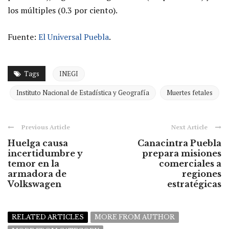
los múltiples (0.3 por ciento).
Fuente:
El Universal Puebla
.
Tags
INEGI
Instituto Nacional de Estadística y Geografía
Muertes fetales
Previous Article
Next Article
Huelga causa
Canacintra Puebla
incertidumbre y
prepara misiones
temor en la
comerciales a
armadora de
regiones
Volkswagen
estratégicas
RELATED ARTICLES
MORE FROM AUTHOR