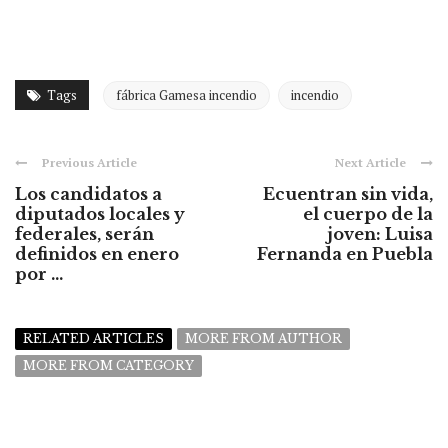
Tags
fábrica Gamesa incendio
incendio
Previous Article
Next Article
Los candidatos a
Ecuentran sin vida,
diputados locales y
el cuerpo de la
federales, serán
joven: Luisa
definidos en enero
Fernanda en Puebla
por ...
RELATED ARTICLES
MORE FROM AUTHOR
MORE FROM CATEGORY