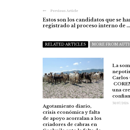
Previous Article
Estos son los candidatos que se ha
registrado al proceso interno de ...
RELATED ARTICLES
MORE FROM AUT
La som
nepoti
Carlos
COREM
una cre
confia
30/07/2026
Agotamiento diario,
crisis económica y falta
de apoyo acorralan a los
criadores de cabras en