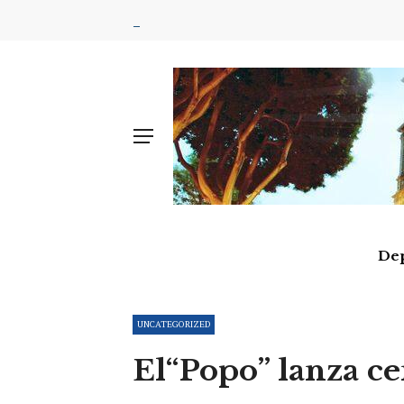
De
UNCATEGORIZED
El“Popo” lanza ce