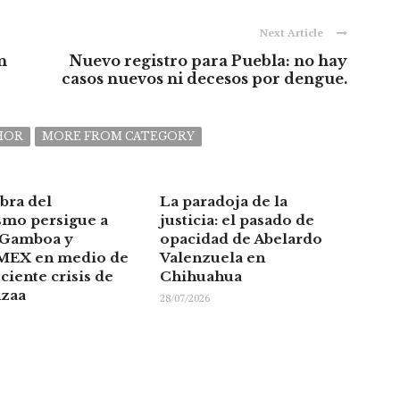
Next Article
n
Nuevo registro para Puebla: no hay
casos nuevos ni decesos por dengue.
HOR
MORE FROM CATEGORY
bra del
La paradoja de la
smo persigue a
justicia: el pasado de
 Gamboa y
opacidad de Abelardo
EX en medio de
Valenzuela en
ciente crisis de
Chihuahua
nzaa
28/07/2026