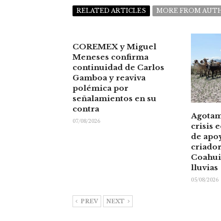
RELATED ARTICLES
MORE FROM AUT
COREMEX y Miguel
Meneses confirma
continuidad de Carlos
Gamboa y reaviva
polémica por
señalamientos en su
contra
Agotam
07/08/2026
crisis 
de apoy
criador
Coahuil
lluvias
05/08/2026
PREV
NEXT