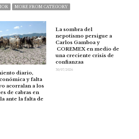
HOR
MORE FROM CATEGORY
La sombra del
nepotismo persigue a
Carlos Gamboa y
COREMEX en medio de
una creciente crisis de
confianzaa
30/07/2026
iento diario,
económica y falta
o acorralan a los
es de cabras en
a ante la falta de