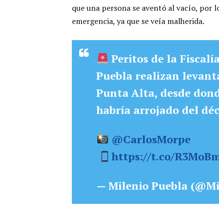
que una persona se aventó al vacío, por l
emergencia, ya que se veía malherida.
Peritos de la Fiscal
Puebla realizan levant
Punta Alta, desde dond
habría arrojado del déc
@CarlosMorpe
https://t.co/R3MoB
— Milenio Puebla (@Mi