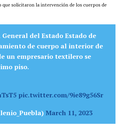
o que solicitaron la intervención de los cuerpos de
ía General del Estado Estado de
amiento de cuerpo al interior de
e un empresario textilero se
imo piso.
mTsT5
pic.twitter.com/9ie89g56Sr
lenio_Puebla)
March 11, 2023