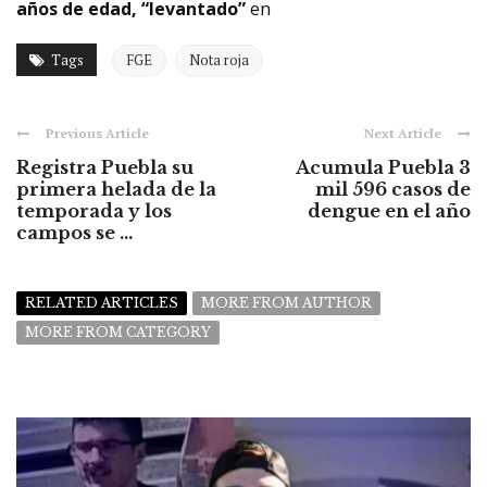
años de edad, “levantado”
en
Tags
FGE
Nota roja
Previous Article
Next Article
Registra Puebla su
Acumula Puebla 3
primera helada de la
mil 596 casos de
temporada y los
dengue en el año
campos se ...
RELATED ARTICLES
MORE FROM AUTHOR
MORE FROM CATEGORY