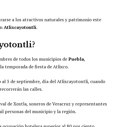
arse a los atractivos naturales y patrimonio este
ón
Atlixcayotontli
.
yotontli?
umbres de todos los municipios de
Puebla
,
 la temporada de fiesta de Atlixco.
 al 3 de septiembre, día del Atlixcayotontli, cuando
recorrerán las calles.
l de Xoxtla, soneros de Veracruz y representantes
l personas del municipio y la región.
 ocupación hotelera superior al 80 por ciento