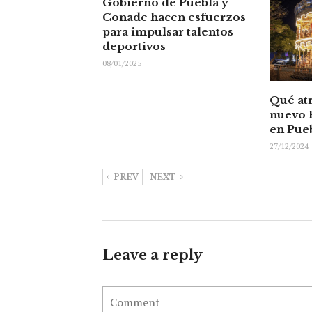
Gobierno de Puebla y
Conade hacen esfuerzos
para impulsar talentos
deportivos
08/01/2025
Qué atr
nuevo 
en Pue
27/12/2024
PREV
NEXT
Leave a reply