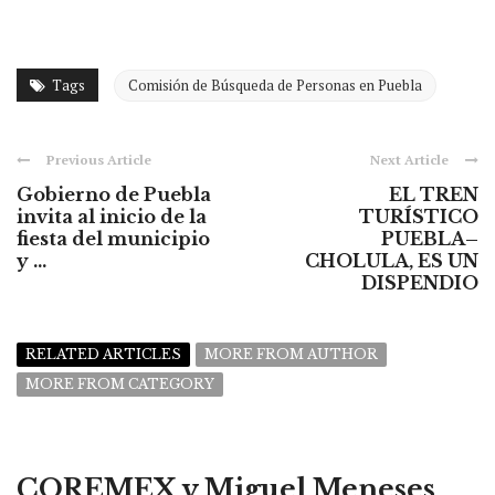
Tags
Comisión de Búsqueda de Personas en Puebla
Previous Article
Next Article
Gobierno de Puebla
EL TREN
invita al inicio de la
TURÍSTICO
fiesta del municipio
PUEBLA–
y ...
CHOLULA, ES UN
DISPENDIO
RELATED ARTICLES
MORE FROM AUTHOR
MORE FROM CATEGORY
COREMEX y Miguel Meneses