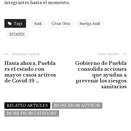
integrantes hasta el momento.
Tags
Audi
César Orta
huelga Audi
SITAUDI
Previous Article
Next Article
Hasta ahora, Puebla
Gobierno de Puebla
es el estado con
consolida acciones
mayor casos activos
que ayudan a
de Covid-19 ...
prevenir los riesgos
sanitarios
RELATED ARTICLES
MORE FROM AUTHOR
MORE FROM CATEGORY