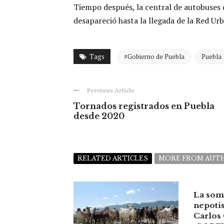
Tiempo después, la central de autobuses
desapareció hasta la llegada de la Red U
Tags
#Gobierno de Puebla
Puebla
Previous Article
Tornados registrados en Puebla
desde 2020
RELATED ARTICLES
MORE FROM AUT
La som
nepoti
Carlos