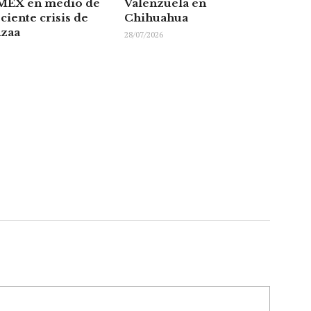
EX en medio de
Valenzuela en
ciente crisis de
Chihuahua
nzaa
28/07/2026