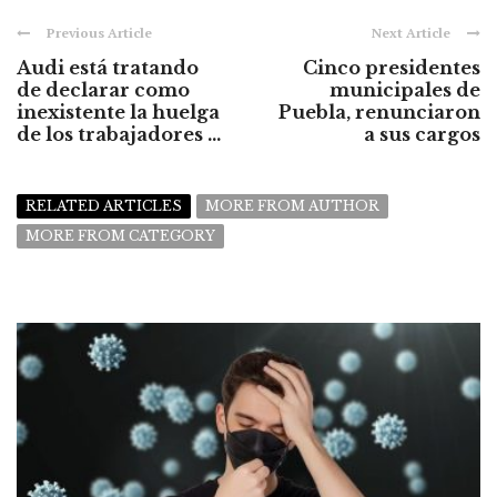
Previous Article
Next Article
Audi está tratando
Cinco presidentes
de declarar como
municipales de
inexistente la huelga
Puebla, renunciaron
de los trabajadores ...
a sus cargos
RELATED ARTICLES
MORE FROM AUTHOR
MORE FROM CATEGORY