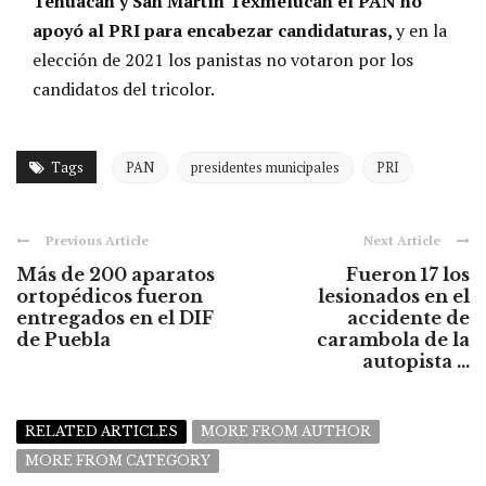
Tehuacán y San Martín Texmelucan el PAN no
apoyó al PRI para encabezar candidaturas,
y en la
elección de 2021 los panistas no votaron por los
candidatos del tricolor.
Tags
PAN
presidentes municipales
PRI
Previous Article
Next Article
Más de 200 aparatos
Fueron 17 los
ortopédicos fueron
lesionados en el
entregados en el DIF
accidente de
de Puebla
carambola de la
autopista ...
RELATED ARTICLES
MORE FROM AUTHOR
MORE FROM CATEGORY