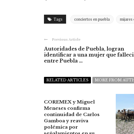
Tags
conciertos en puebla
mijares 
Previous Article
Autoridades de Puebla, logran
identificar a una mujer que fallec
entre Puebla ...
RELATED ARTICLES
MORE FROM AUT
COREMEX y Miguel
Meneses confirma
continuidad de Carlos
Gamboa y reaviva
polémica por
señalamientos en su