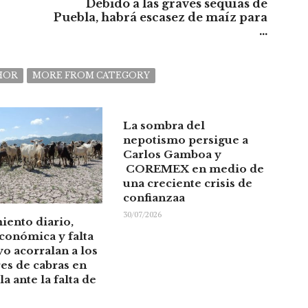
Debido a las graves sequías de
Puebla, habrá escasez de maíz para
...
HOR
MORE FROM CATEGORY
La sombra del
nepotismo persigue a
Carlos Gamboa y
COREMEX en medio de
una creciente crisis de
confianzaa
30/07/2026
iento diario,
económica y falta
o acorralan a los
es de cabras en
a ante la falta de