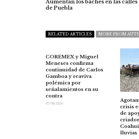
Aumentan los baches en las calles
de Puebla
RELATED ARTICLES
MORE FROM AUT
COREMEX y Miguel
Meneses confirma
continuidad de Carlos
Gamboa y reaviva
polémica por
señalamientos en su
contra
Agotam
07/08/2026
crisis 
de apoy
criador
Coahuil
lluvias