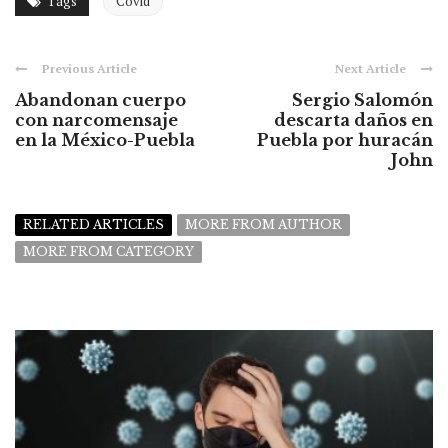
Tags
Covid
Previous Article
Next Article
Abandonan cuerpo
Sergio Salomón
con narcomensaje
descarta daños en
en la México-Puebla
Puebla por huracán
John
RELATED ARTICLES
MORE FROM AUTHOR
MORE FROM CATEGORY